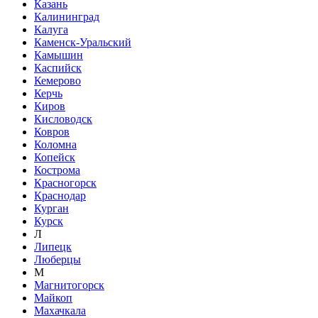
Казань
Калининград
Калуга
Каменск-Уральский
Камышин
Каспийск
Кемерово
Керчь
Киров
Кисловодск
Ковров
Коломна
Копейск
Кострома
Красногорск
Краснодар
Курган
Курск
Л
Липецк
Люберцы
М
Магнитогорск
Майкоп
Махачкала