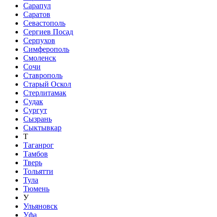
Сарапул
Саратов
Севастополь
Сергиев Посад
Серпухов
Симферополь
Смоленск
Сочи
Ставрополь
Старый Оскол
Стерлитамак
Судак
Сургут
Сызрань
Сыктывкар
Т
Таганрог
Тамбов
Тверь
Тольятти
Тула
Тюмень
У
Ульяновск
Уфа