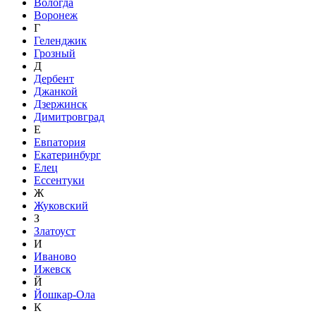
Вологда
Воронеж
Г
Геленджик
Грозный
Д
Дербент
Джанкой
Дзержинск
Димитровград
Е
Евпатория
Екатеринбург
Елец
Ессентуки
Ж
Жуковский
З
Златоуст
И
Иваново
Ижевск
Й
Йошкар-Ола
К