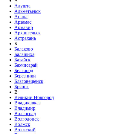
А
Алушта
Альметьевск
Анапа
Арзамас
Армавир
Архангельск
Астрахань
Б
Балаково
Балашиха
Батайск
Бахчисарай
Белгород
Березники
Благовещенск
Брянск
В
Великий Новгород
Владикавказ
Владимир
Волгоград
Волгодонск
Волжск
Волжский