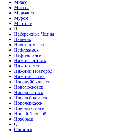
Миасс
Москва
Мурманск
Муром
Мытищи
Н
Набережные Челны
Нальчик
Невинномысск
Нефтекамск
Нефтеюганск
Нижневартовск
Нижнекамск
Нижний Новгород
Нижний Тагил
Новокуйбышевск
Новомосковск
Новороссийск
Новочебоксарск
Новочеркасск
Новошахтинск
Новый Уренгой
Ноябрьск
О
Обнинск