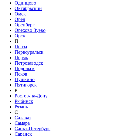
Одинцово
Октябрьский
Омск
Орел
Оренбург
Орехово-Зуево
Орск
П
Пенза
Первоуральск
Пермь
Петрозаводск
Подольск
Псков
Пушкино
Пятигорск
Р
Ростов-на-Дону
Рыбинск
Рязань
С
Салават
Самара
Санкт-Петербург
Саранск