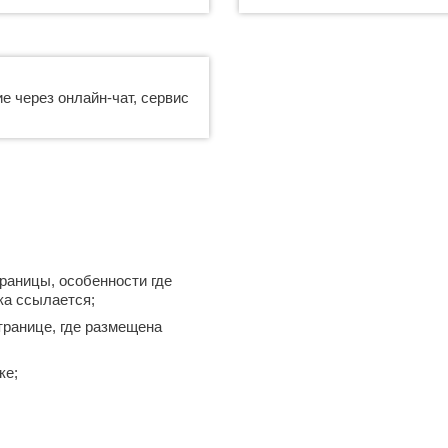
е через онлайн-чат, сервис
раницы, особенности где
ка ссылается;
транице, где размещена
ке;
;