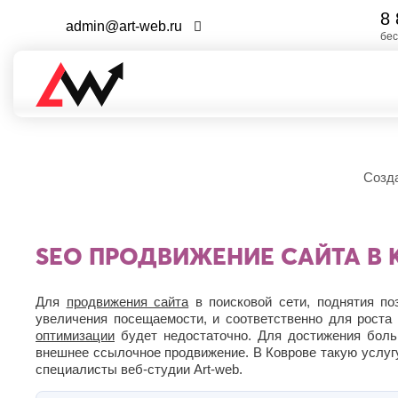
8 
admin@art-web.ru
Выберите
бес
город
Грозный
Каспийск
Нефтеюганск
Пушкино
Таганрог
А
Кемерово
Нижневартовск
Пятигорск
Тамбов
Д
Керчь
Нижнекамск
Тверь
Алушта
Р
Созд
Дербент
Киров
Нижний
Тольятти
Альметьевск
Новгород
Джанкой
Ростов-
Кисловодск
Тула
Анапа
на-
Нижний
Дзержинск
Ковров
Тюмень
Арзамас
Дону
Тагил
Димитровград
Коломна
Армавир
У
Рыбинск
SEO ПРОДВИЖЕНИЕ САЙТА В 
Новокуйбышевск
Копейск
Архангельск
Е
Рязань
Новомосковск
Ульяновск
Кострома
Астрахань
Новороссийск
Евпатория
С
Уфа
Красногорск
Для
продвижения сайта
в поисковой сети, поднятия по
Б
Новочебоксарск
Екатеринбург
Краснодар
Ф
увеличения посещаемости, и соответственно для рост
Салават
Новочеркасск
Елец
Балаково
Курган
оптимизации
будет недостаточно. Для достижения боль
Самара
Новошахтинск
Ессентуки
Феодосия
Балашиха
Курск
внешнее ссылочное продвижение. В Коврове такую услугу
Санкт-
Новый
Батайск
специалисты веб-студии Art-web.
Ж
Х
Петербург
Л
Уренгой
Бахчисарай
Саранск
Ноябрьск