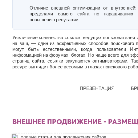
Жуковский
Хасавюрт
Липецк
Белгород
Сарапул
Химки
Отличие внешней оптимизации от внутренней:
О
Люберцы
Березники
З
Саратов
пределами самого сайта по наращиванию
Благовещенск
Ч
Севастополь
М
Обнинск
Златоуст
повышению репутации.
Брянск
Сергиев
Одинцово
Чебоксары
Магнитогорск
И
Посад
В
Октябрьский
Челябинск
Майкоп
Серпухов
Увеличение количества ссылок, ведущих пользователей и
Иваново
Омск
Череповец
Махачкала
Великий
Симферополь
на ваш, — один из эффективных способов поискового 
Ижевск
Орел
Черкесск
Новгород
Миасс
Смоленск
могут быть естественными, когда пользователи Инт
Оренбург
Владикавказ
Й
Москва
Ш
Сочи
информацией на форумах, блогах. Но чаще всего для эф
Орехово-
Владимир
Мурманск
страниц сайта, ссылки закупаются оптимизаторами. Та
Ставрополь
Зуево
Йошкар-
Шахты
Волгоград
Муром
ресурс выглядит более весомым в глазах поискового робо
Ола
Старый
Орск
Волгодонск
Э
Мытищи
Оскол
К
П
Волжск
Стерлитамак
Н
Электросталь
Волжский
Судак
Казань
Пенза
ПРЕЗЕНТАЦИЯ
БР
Энгельс
Вологда
Набережные
Сургут
Калининград
Первоуральск
Челны
Я
Воронеж
Сызрань
Калуга
Пермь
Нальчик
Сыктывкар
Каменск-
Г
Петрозаводск
Ялта
Невинномысск
Уральский
Подольск
Ярославль
Т
Нефтекамск
Геленджик
Камышин
Псков
ВНЕШНЕЕ ПРОДВИЖЕНИЕ - РАЗМЕЩ
Целевые статьи