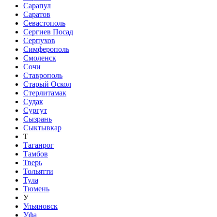
Сарапул
Саратов
Севастополь
Сергиев Посад
Серпухов
Симферополь
Смоленск
Сочи
Ставрополь
Старый Оскол
Стерлитамак
Судак
Сургут
Сызрань
Сыктывкар
Т
Таганрог
Тамбов
Тверь
Тольятти
Тула
Тюмень
У
Ульяновск
Уфа