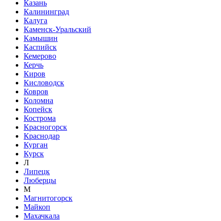
Казань
Калининград
Калуга
Каменск-Уральский
Камышин
Каспийск
Кемерово
Керчь
Киров
Кисловодск
Ковров
Коломна
Копейск
Кострома
Красногорск
Краснодар
Курган
Курск
Л
Липецк
Люберцы
М
Магнитогорск
Майкоп
Махачкала