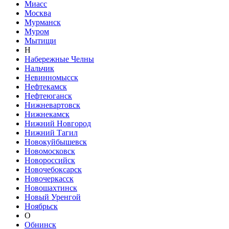
Миасс
Москва
Мурманск
Муром
Мытищи
Н
Набережные Челны
Нальчик
Невинномысск
Нефтекамск
Нефтеюганск
Нижневартовск
Нижнекамск
Нижний Новгород
Нижний Тагил
Новокуйбышевск
Новомосковск
Новороссийск
Новочебоксарск
Новочеркасск
Новошахтинск
Новый Уренгой
Ноябрьск
О
Обнинск