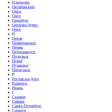
Одинцово
Октябрьский
Омск
Орел
Оренбург
Орехово-Зуево
Орск
П
Пенза
Первоуральск
Пермь
Петрозаводск
Подольск
Псков
Пушкино
Пятигорск
Р
Ростов-на-Дону
Рыбинск
Рязань
С
Салават
Самара
Санкт-Петербург
Саранск