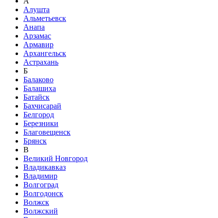
А
Алушта
Альметьевск
Анапа
Арзамас
Армавир
Архангельск
Астрахань
Б
Балаково
Балашиха
Батайск
Бахчисарай
Белгород
Березники
Благовещенск
Брянск
В
Великий Новгород
Владикавказ
Владимир
Волгоград
Волгодонск
Волжск
Волжский