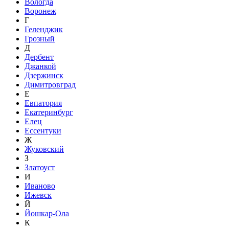
Вологда
Воронеж
Г
Геленджик
Грозный
Д
Дербент
Джанкой
Дзержинск
Димитровград
Е
Евпатория
Екатеринбург
Елец
Ессентуки
Ж
Жуковский
З
Златоуст
И
Иваново
Ижевск
Й
Йошкар-Ола
К