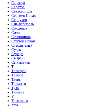
Сарапул
Саратов
Севастополь
Сергиев Посад
Серпухов
Симферополь
Смоленск
Сочи
Ставрополь
Старый Оскол
Стерлитамак
Судак
Сургут
Сызрань
Сыктывкар
Т
Таганрог
Тамбов
Тверь
Тольятти
Тула
Тюмень
У
Ульяновск
Уфа