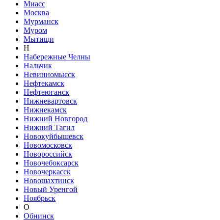
Миасс
Москва
Мурманск
Муром
Мытищи
Н
Набережные Челны
Нальчик
Невинномысск
Нефтекамск
Нефтеюганск
Нижневартовск
Нижнекамск
Нижний Новгород
Нижний Тагил
Новокуйбышевск
Новомосковск
Новороссийск
Новочебоксарск
Новочеркасск
Новошахтинск
Новый Уренгой
Ноябрьск
О
Обнинск