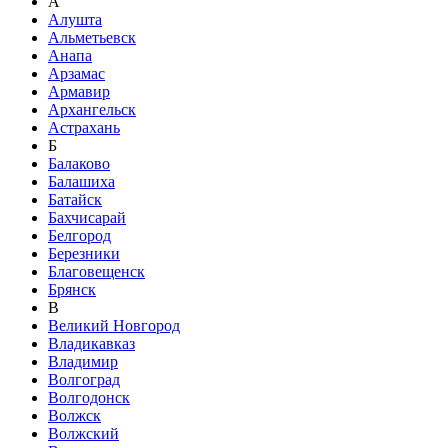
А
Алушта
Альметьевск
Анапа
Арзамас
Армавир
Архангельск
Астрахань
Б
Балаково
Балашиха
Батайск
Бахчисарай
Белгород
Березники
Благовещенск
Брянск
В
Великий Новгород
Владикавказ
Владимир
Волгоград
Волгодонск
Волжск
Волжский