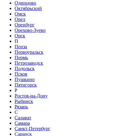
Одинцово
Октябрьский
Омск
Орел
Оренбург
Орехово-Зуево
Орск
П
Пенза
Первоуральск
Пермь
Петрозаводск
Подольск
Псков
Пушкино
Пятигорск
Р
Ростов-на-Дону
Рыбинск
Рязань
С
Салават
Самара
Санкт-Петербург
Саранск