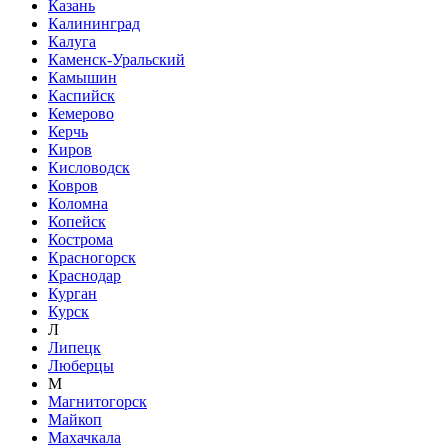
Казань
Калининград
Калуга
Каменск-Уральский
Камышин
Каспийск
Кемерово
Керчь
Киров
Кисловодск
Ковров
Коломна
Копейск
Кострома
Красногорск
Краснодар
Курган
Курск
Л
Липецк
Люберцы
М
Магнитогорск
Майкоп
Махачкала