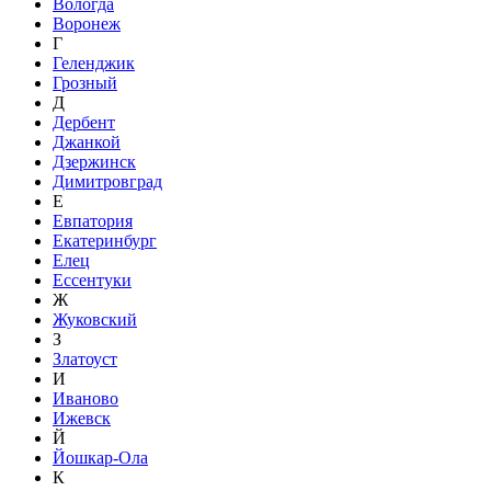
Вологда
Воронеж
Г
Геленджик
Грозный
Д
Дербент
Джанкой
Дзержинск
Димитровград
Е
Евпатория
Екатеринбург
Елец
Ессентуки
Ж
Жуковский
З
Златоуст
И
Иваново
Ижевск
Й
Йошкар-Ола
К