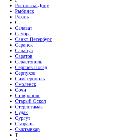
Ростов-на-Дону
Рыбинск
Рязань
С
Салават
Самара
Санкт-Петербург
Саранск
Сарапул
Саратов
Севастополь
Сергиев Посад
Серпухов
Симферополь
Смоленск
Сочи
Ставрополь
Старый Оскол
Стерлитамак
Судак
Сургут
Сызрань
Сыктывкар
Т