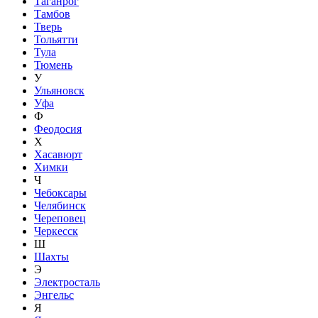
Таганрог
Тамбов
Тверь
Тольятти
Тула
Тюмень
У
Ульяновск
Уфа
Ф
Феодосия
Х
Хасавюрт
Химки
Ч
Чебоксары
Челябинск
Череповец
Черкесск
Ш
Шахты
Э
Электросталь
Энгельс
Я