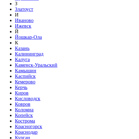
З
Златоуст
И
Иваново
Ижевск
Й
Йошкар-Ола
К
Казань
Калининград
Калуга
Каменск-Уральский
Камышин
Каспийск
Кемерово
Керчь
Киров
Кисловодск
Ковров
Коломна
Копейск
Кострома
Красногорск
Краснодар
Курган