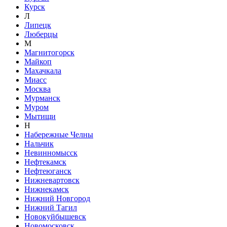
Курск
Л
Липецк
Люберцы
М
Магнитогорск
Майкоп
Махачкала
Миасс
Москва
Мурманск
Муром
Мытищи
Н
Набережные Челны
Нальчик
Невинномысск
Нефтекамск
Нефтеюганск
Нижневартовск
Нижнекамск
Нижний Новгород
Нижний Тагил
Новокуйбышевск
Новомосковск