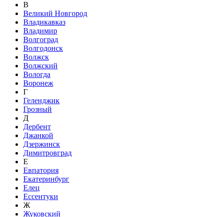
В
Великий Новгород
Владикавказ
Владимир
Волгоград
Волгодонск
Волжск
Волжский
Вологда
Воронеж
Г
Геленджик
Грозный
Д
Дербент
Джанкой
Дзержинск
Димитровград
Е
Евпатория
Екатеринбург
Елец
Ессентуки
Ж
Жуковский