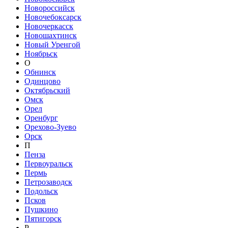
Новороссийск
Новочебоксарск
Новочеркасск
Новошахтинск
Новый Уренгой
Ноябрьск
О
Обнинск
Одинцово
Октябрьский
Омск
Орел
Оренбург
Орехово-Зуево
Орск
П
Пенза
Первоуральск
Пермь
Петрозаводск
Подольск
Псков
Пушкино
Пятигорск
Р